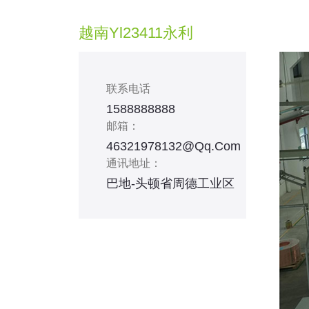
越南yl23411永利
联系电话
1588888888
邮箱：
46321978132@qq.com
通讯地址：
巴地-头顿省周德工业区