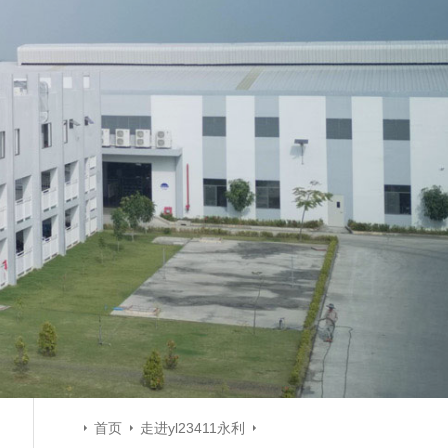
司
首页
走进yl23411永利