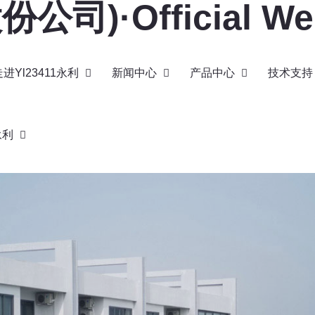
司)·Official Web
走进yl23411永利
新闻中心
产品中心
技术支
永利