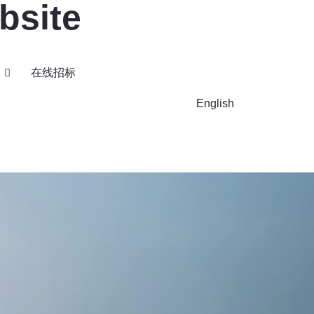
site
持
在线招标
English