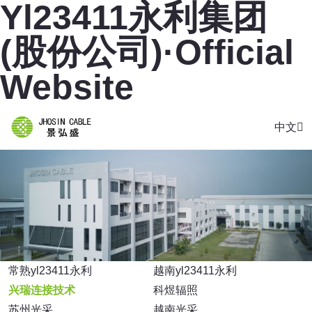
Yl23411永利集团
(股份公司)·Official
Website
中文
常熟yl23411永利
越南yl23411永利
兴瑞连接技术
科煜辐照
苏州光采
越南光采