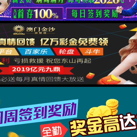
瑞连接技术
科煜辐照
苏州光采
越南光采
其他公司