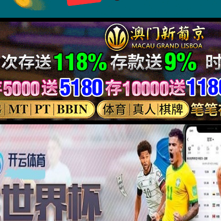
2020年9月由常熟yl23411永利投资1000万USD
yl23411永利通信科技有限责任公司，对接东南亚及辐
越南公司自有土地面积2.5公顷，2021年完工第一期建筑
2023年预计第二期15000平米开工建设，计划于2024
Products
Service