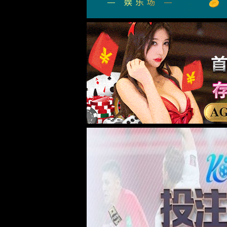
Service hotline
15999999
E-Mail：
88888888888@qq.com
Address：
巴地-头顿省周德工业区
About Us
News