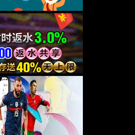
，在越南 巴地-头顿省周德工业区成立全资子公司：越南
射欧美市场。
面积12000平米，已于2022年8月投产运营。
年年底完工，于2025年1月投产运营。
Contact
Wechat