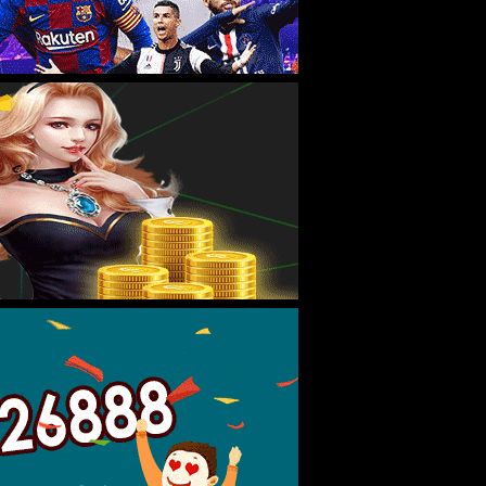
首页
走进yl23411永利