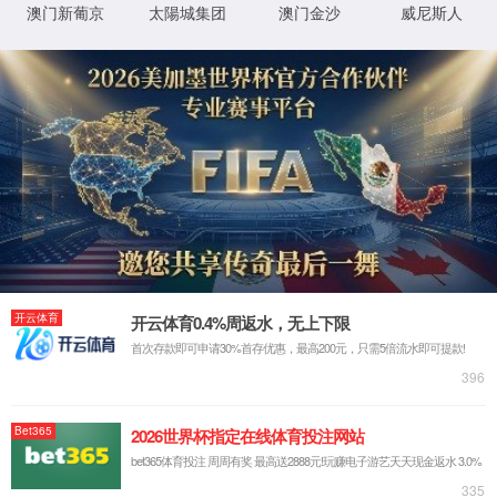
其他公司
首页
>>
走进yl23411永利
>>
公司介绍
>>
其他公司
其他公司
Service hotline
E-Mail：
Address：
Copyright © 2024-2025 永利yl23411集团官网