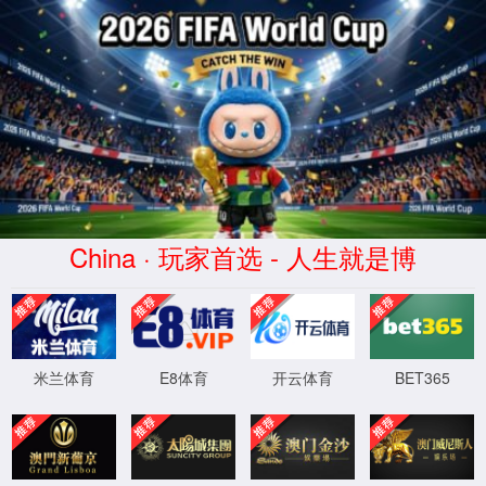
Yl23411永利集团
(股份公司)·Official
Website
中文
常熟yl23411永利
越南yl23411永利
兴瑞连接技术
科煜辐照
苏州光采
越南光采