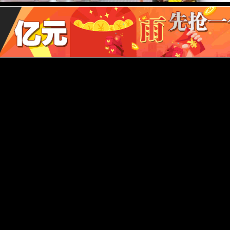
产品中心
技术支持
yl23411永利产品
体系认证
分公司产品
产品认证
品质保证