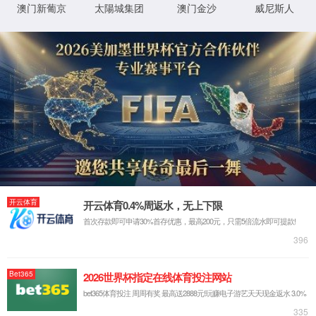
首页
>>
联系yl23411永利
联系yl23411永利
Hotline
+86-0512-52059702
E-Mail
webjhs@jhosincable.com