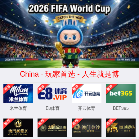
Yl23411永利集团
(股份公司)·Official
Website
中文
常熟总部
越南yl23411永利
兴瑞连接技术
科煜辐照
越南光采
其他