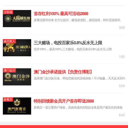
Address
中国江苏省常熟市常福街道青岛路31号
Message