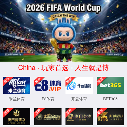
Yl23411永利集团
(股份公司)·Official
Website
中文
消费线缆
通信高速线缆
新能源线缆
其他
首页
>>
产品中心
>>
yl23411永利产品
>>
通信高速线缆