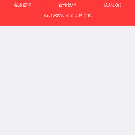
技术支持
体系认证
6
产品认证
0