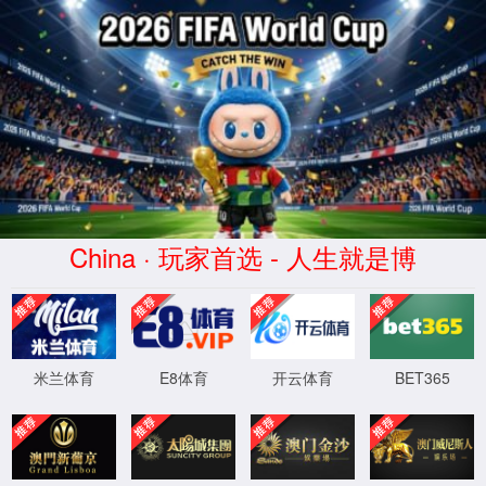
Yl23411永利集团
(股份公司)·Official
Website
English
体系认证
产品认证
品质保证
先进制造
研发优势