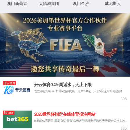
Yl23411永利产品